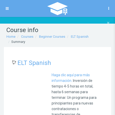
Skip to main content
Side panel
×
Course info
Home
Courses
Beginner Courses
ELT Spanish
Summary
ELT Spanish
Haga clic aquí para más
información.
Inversión de
tiempo 4-5 horas en total,
hasta 6 semanas para
terminar.
Un programa para
principiantes para nuevas
contrataciones o
transferencias de