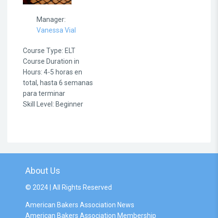
Manager:
Vanessa Vial
Course Type
:
ELT
Course Duration in
Hours
:
4-5 horas en
total, hasta 6 semanas
para terminar
Skill Level
:
Beginner
About Us
© 2024 | All Rights Reserved
American Bakers Association News
American Bakers Association Membership